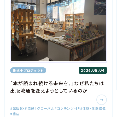
08.04
2026.
推進中プロジェクト
「本が読まれ続ける未来を。」なぜ私たちは
出版流通を変えようとしているのか
#出版DX
#流通
#グローバル
#コンテンツ・IP
#体験・体験価値
#書店