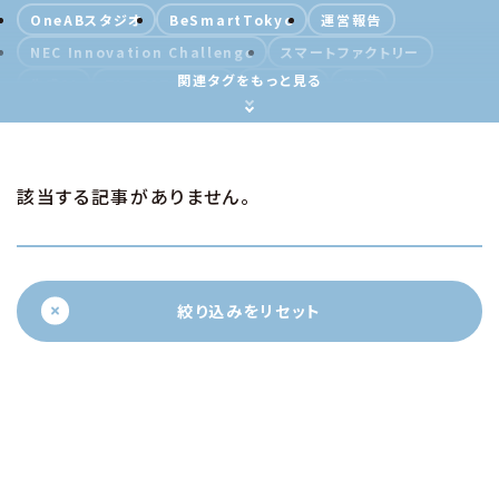
OneABスタジオ
BeSmartTokyo
運営報告
NEC Innovation Challenge
スマートファクトリー
関連タグをもっと見る
生成AI
TIB CATAPULT
モビリティ
教育
DNPプラザ
R&D
出版DX
流通
グローバル
コンテンツ・IP
体験・体験価値
書店
アライアンス
事例
テクノロジー
DX
認証・セキュリティ
情報管理
該当する記事がありません。
地方創生
コンテンツ
コミュニケーション
デザイン・製造
スポーツ
XR
Web3.0
メタバース
ESG
SDGs
スタートアップ
分散型社会
絞り込みをリセット