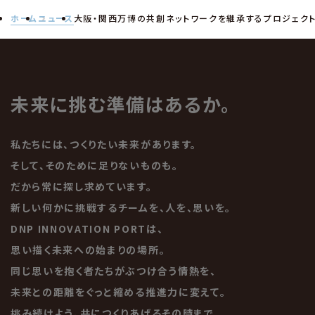
ホーム
ニュース
大阪・関西万博の共創ネットワークを継承するプロジェクト「TE
未来に挑む準備はあるか。
私たちには、つくりたい未来があります。
そして、そのために足りないものも。
だから常に探し求めています。
新しい何かに挑戦するチームを、人を、思いを。
DNP INNOVATION PORTは、
思い描く未来への始まりの場所。
同じ思いを抱く者たちがぶつけ合う情熱を、
未来との距離をぐっと縮める推進力に変えて。
挑み続けよう、共につくりあげるその時まで。