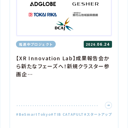
web3.0
本が読まれ
本が読まれ
出版DX
出版DX
06.24
推進中プロジェクト
2026.
生成AIを
【XR Innovation Lab】成果報告会か
未来をつく
生成AIを
ら新たなフェーズへ！新規クラスター参
未来をつ
コミュニケー
画企…
コミュニケー
製造・物流
製造・物流
DX
スマー
#BeSmartTokyo
#TIB CATAPULT
#スタートアップ
DX
スマ
ユニバーサ