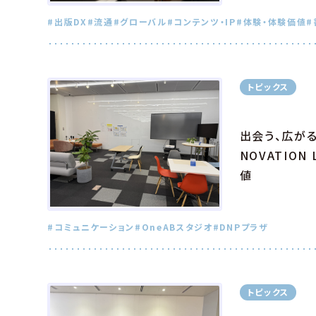
#出版DX
#流通
#グローバル
#コンテンツ・IP
#体験・体験価値
#
トピックス
出会う、広がる
NOVATION
値
#コミュニケーション
#OneABスタジオ
#DNPプラザ
トピックス