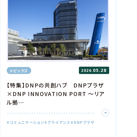
分散型社会
認証・セキュリティ
DX
情報管理
続ける未来を、 本に関わるすべての人とつくる。
続ける未来を、 本に関わるすべての人とつくる。
流通
グローバル
コンテンツ・IP
体験・体験価値
書店
流通
グローバル
コンテンツ・IP
体験・体験価値
書店
活用し、今よりもさらに人と社会がつながる創造的な
る
活用し、今よりもさらに人と社会がつながる創造的な
05.28
トピックス
2026.
くる
ション
テクノロジー
生成AI
【特集】DNPの共創ハブ DNPプラザ
ション
テクノロジー
生成AI
×DNP INNOVATION PORT ～リア
分野のDXで産業の未来を明るく照らす
ル拠…
分野のDXで産業の未来を明るく照らす
トファクトリー
フィジカルAI
デジタルツイン
#コミュニケーション
#アライアンス
#DNPプラザ
ートファクトリー
フィジカルAI
デジタルツイン
ルコミュニケーション～年齢、障がい、国籍などに