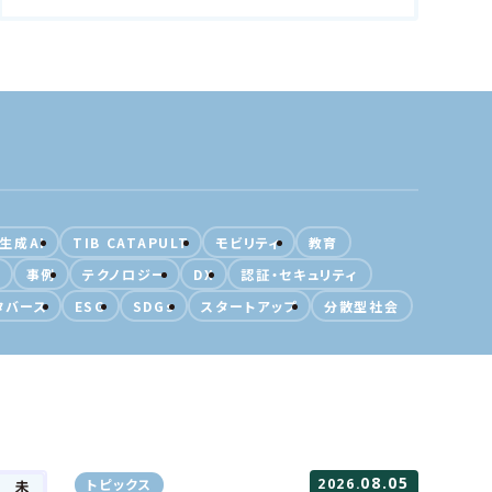
誰もが暮らしやすく、活躍…
ルコミュニケーション～年齢、障がい、国籍などに
誰もが暮らしやすく、活躍…
ション
DX
テクノロジー
SDGs
ション
DX
テクノロジー
SDGs
生成AI
TIB CATAPULT
モビリティ
教育
事例
テクノロジー
DX
認証・セキュリティ
タバース
ESG
SDGs
スタートアップ
分散型社会
08.05
トピックス
2026.