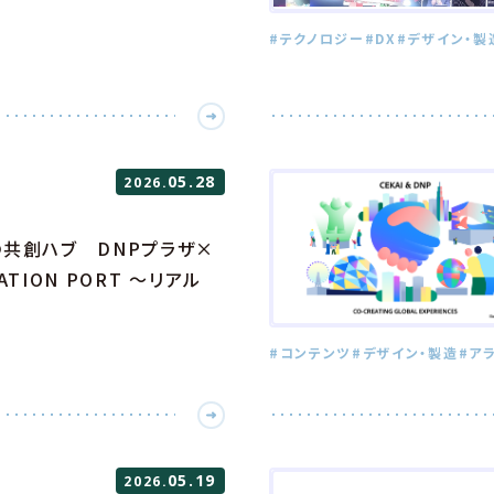
#テクノロジー
#DX
#デザイン・製
05.28
2026.
の共創ハブ DNPプラザ×
VATION PORT ～リアル
#コンテンツ
#デザイン・製造
#ア
05.19
2026.