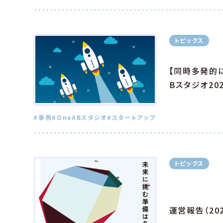
トピックス
【同時多発的に
Bスタジオ20
#事例
#OneABスタジオ
#スタートアップ
トピックス
運営報告（202