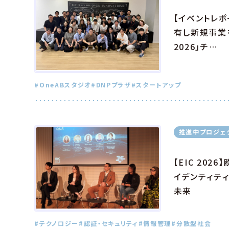
【イベントレ
有し新規事業を
2026」チ…
#OneABスタジオ
#DNPプラザ
#スタートアップ
推進中プロジェ
【EIC 20
イデンティティ
未来
#テクノロジー
#認証・セキュリティ
#情報管理
#分散型社会