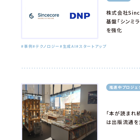
株式会社Sin
基盤「シンミ
を強化
#事例
#テクノロジー
#生成AI
#スタートアップ
推進中プロジェ
「本が読まれ
は出版流通を