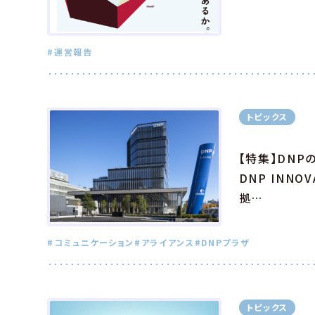
#運営報告
トピックス
【特集】DNP
DNP INNO
拠…
#コミュニケーション
#アライアンス
#DNPプラザ
トピックス