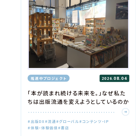
08.04
推進中プロジェクト
2026.
「本が読まれ続ける未来を。」なぜ私た
ちは出版流通を変えようとしているのか
#出版DX
#流通
#グローバル
#コンテンツ・IP
#体験・体験価値
#書店