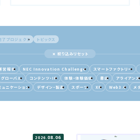
関わらず、
ユニバーサ
関わらず、
コミュニケー
コミュニケー
完了プロジェクト
トピックス
絞り込みリセット
運営報告
NEC Innovation Challenge
スマートファクトリー
グローバル
コンテンツ・IP
体験・体験価値
書店
アライアンス
ミュニケーション
デザイン・製造
スポーツ
XR
Web3.0
メ
08.06
2026.