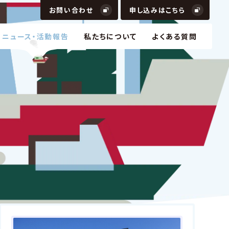
お問い合わせ
申し込みはこちら
ニュース・活動報告
私たちについて
よくある質問
で、リアルとバーチャルの双方を行き来できる新しい
と経済圏を創出
で、リアルとバーチャルの双方を行き来できる新しい
と経済圏を創出
ニケーション
DX
コンテンツ
ュニケーション
DX
コンテンツ
APULT「XR Innovation Lab」で、ビジネスや学び
体…
APULT「XR Innovation Lab」で、ビジネスや学び
体…
ニケーション
スタートアップ
コンテンツ
ュニケーション
スタートアップ
コンテンツ
イデンティティで信頼が溢れる世界をつくる。
イデンティティで信頼が溢れる世界をつくる。
分散型社会
認証・セキュリティ
DX
情報管理