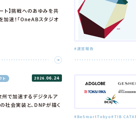
ポート】挑戦へのあゆみを共
加速！「OneABスタジオ
#運営報告
06.24
クト
2026.
26】欧州で加速するデジタルア
の社会実装と、DNPが描く
#BeSmartTokyo
#TIB CATA