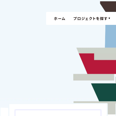
ホーム
プロジェクトを探す
XRの活用
体験価値
XRの活用
体験価値
XR
コミュ
XR
コミ
TIB CAT
の新しい
TIB CAT
の新しい
XR
コミュ
XR
コミ
デジタルア
デジタルア
web3.0