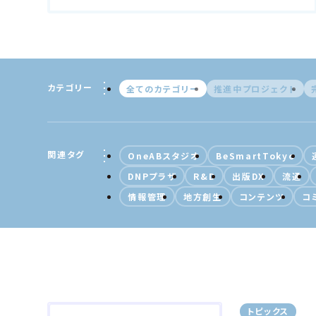
カテゴリー
全てのカテゴリー
推進中プロジェクト
関連タグ
OneABスタジオ
BeSmartTokyo
DNPプラザ
R&D
出版DX
流通
情報管理
地方創生
コンテンツ
コ
トピックス