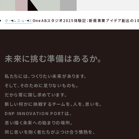
ホーム
ニュース
OneABスタジオ2025体験記：新規事業アイデア創出の1
未来に挑む準備はあるか。
私たちには、つくりたい未来があります。
そして、そのために足りないものも。
だから常に探し求めています。
新しい何かに挑戦するチームを、人を、思いを。
DNP INNOVATION PORTは、
思い描く未来への始まりの場所。
同じ思いを抱く者たちがぶつけ合う情熱を、