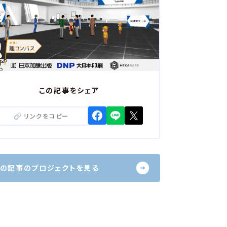
分散型社会
認証・セキュリティ
DX
情報管理
続ける未来を、 本に関わるすべての人とつくる。
続ける未来を、 本に関わるすべての人とつくる。
流通
グローバル
コンテンツ・IP
体験・体験価値
書店
流通
グローバル
コンテンツ・IP
体験・体験価値
書店
この記事をシェア
活用し、今よりもさらに人と社会がつながる創造的な
る
活用し、今よりもさらに人と社会がつながる創造的な
リンクをコピー
くる
ション
テクノロジー
生成AI
ション
テクノロジー
生成AI
分野のDXで産業の未来を明るく照らす
この記事のプロジェクトを見る
分野のDXで産業の未来を明るく照らす
トファクトリー
フィジカルAI
デジタルツイン
ートファクトリー
フィジカルAI
デジタルツイン
ルコミュニケーション～年齢、障がい、国籍などに