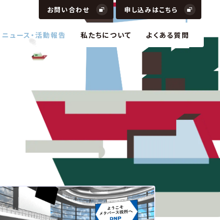
お問い合わせ
申し込みはこちら
ニュース・活動報告
私たちについて
よくある質問
で、リアルとバーチャルの双方を行き来できる新しい
と経済圏を創出
で、リアルとバーチャルの双方を行き来できる新しい
と経済圏を創出
ニケーション
DX
コンテンツ
ュニケーション
DX
コンテンツ
APULT「XR Innovation Lab」で、ビジネスや学び
体…
APULT「XR Innovation Lab」で、ビジネスや学び
体…
ニケーション
スタートアップ
コンテンツ
ュニケーション
スタートアップ
コンテンツ
イデンティティで信頼が溢れる世界をつくる。
イデンティティで信頼が溢れる世界をつくる。
分散型社会
認証・セキュリティ
DX
情報管理