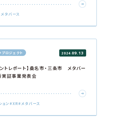
#メタバース
中プロジェクト
09.13
.
2024
ベントレポート】桑名市・三条市 メタバー
所実証事業発表会
ション
#XR
#メタバース