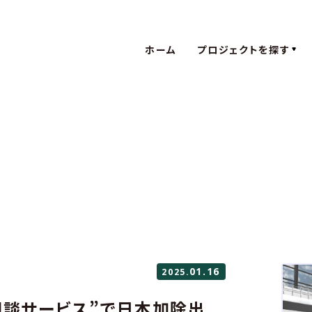
ホーム
プロジェクトを探す
XRの活用
体験価値
XRの活用
体験価値
XR
コミュ
XR
コミ
TIB CAT
の新しい
TIB CAT
の新しい
XR
コミュ
XR
コミ
01.16
2025.
デジタルア
相談サービス”で日本加除出
デジタルア
web3.0