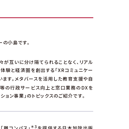
関わらず、
ユニバーサ
関わらず、
コミュニケー
コミュニケー
バーの小島です。
人々が互いに分け隔てられることなく、リアル
体験と経済圏を創出する「XRコミュニケー
ています。メタバースを活用した教育支援や自
等の行政サービス向上と窓口業務のDXを
ーション事業」のトピックスのご紹介です。
＊3
「離コンパス」
を提供する日本加除出版