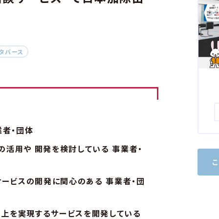
web3.0
本が読まれ
タバース
本が読まれ
出版DX
出版DX
生成AIを
未来をつく
生成AIを
未来をつ
コミュニケー
業者・団体
コミュニケー
スの活用や 開発を検討している 事業者・
製造・物流
製造・物流
DX
スマー
サービスの開発に関心のある 事業者・団
DX
スマ
向上を実現するサービスを開発している
ユニバーサ