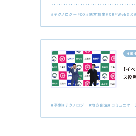
#テクノロジー
#DX
#地方創生
#XR
#Web3.0
推進
【イ
ス役
#事例
#テクノロジー
#地方創生
#コミュニケー