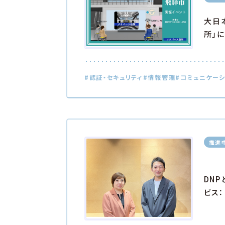
大日
所」
#認証・セキュリティ
#情報管理
#コミュニケー
推進
DN
ビス：