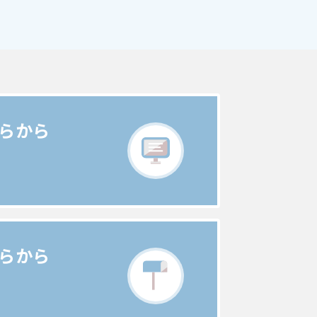
らから
。
らから
。