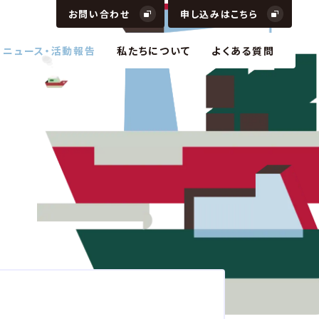
お問い合わせ
申し込みはこちら
ニュース・活動報告
私たちについて
よくある質問
で、リアルとバーチャルの双方を行き来できる新しい
と経済圏を創出
で、リアルとバーチャルの双方を行き来できる新しい
と経済圏を創出
ニケーション
DX
コンテンツ
ュニケーション
DX
コンテンツ
APULT「XR Innovation Lab」で、ビジネスや学び
体…
APULT「XR Innovation Lab」で、ビジネスや学び
体…
ニケーション
スタートアップ
コンテンツ
ュニケーション
スタートアップ
コンテンツ
イデンティティで信頼が溢れる世界をつくる。
イデンティティで信頼が溢れる世界をつくる。
分散型社会
認証・セキュリティ
DX
情報管理