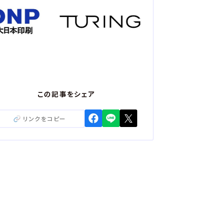
分散型社会
認証・セキュリティ
DX
情報管理
続ける未来を、 本に関わるすべての人とつくる。
続ける未来を、 本に関わるすべての人とつくる。
流通
グローバル
コンテンツ・IP
体験・体験価値
書店
流通
グローバル
コンテンツ・IP
体験・体験価値
書店
活用し、今よりもさらに人と社会がつながる創造的な
この記事をシェア
る
活用し、今よりもさらに人と社会がつながる創造的な
リンクをコピー
くる
ション
テクノロジー
生成AI
ション
テクノロジー
生成AI
分野のDXで産業の未来を明るく照らす
分野のDXで産業の未来を明るく照らす
トファクトリー
フィジカルAI
デジタルツイン
ートファクトリー
フィジカルAI
デジタルツイン
ルコミュニケーション～年齢、障がい、国籍などに