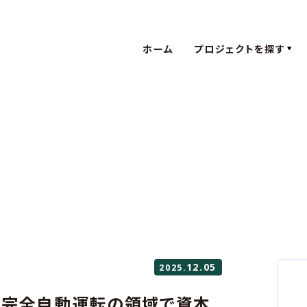
ホーム
プロジェクトを探す
XRの活用
体験価値
XRの活用
体験価値
XR
コミュ
XR
コミ
TIB CAT
の新しい
TIB CAT
の新しい
XR
コミュ
XR
コミ
12.05
2025.
デジタルア
 完全自動運転の領域で資本
デジタルア
web3.0