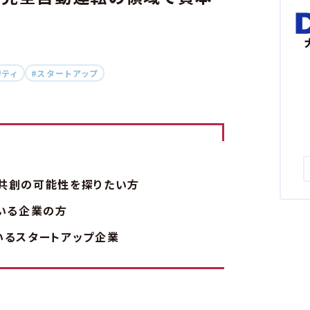
web3.0
本が読まれ
リティ
#スタートアップ
本が読まれ
出版DX
出版DX
生成AIを
未来をつく
生成AIを
未来をつ
コミュニケー
共創の可能性を探りたい方
コミュニケー
ている企業の方
製造・物流
いるスタートアップ企業
製造・物流
DX
スマー
DX
スマ
ユニバーサ