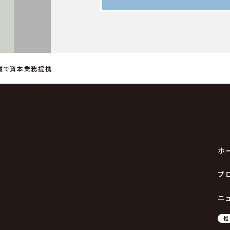
域で資本業務提携
ホ
。
プ
ニ
推