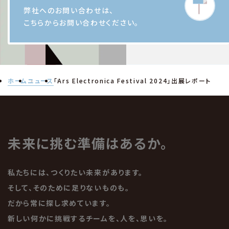
弊社へのお問い合わせは、
こちらからお問い合わせください。
2025
03.19
ホーム
ニュース
「Ars Electronica Festival 2024」出展レポート
大日本印刷とBIPROGY 「AIエージェント機
未来に挑む準備はあるか。
能を搭載したアバター」をノーコードで簡単
に…
私たちには、つくりたい未来があります。
そして、そのために足りないものも。
だから常に探し求めています。
2025
新しい何かに挑戦するチームを、人を、思いを。