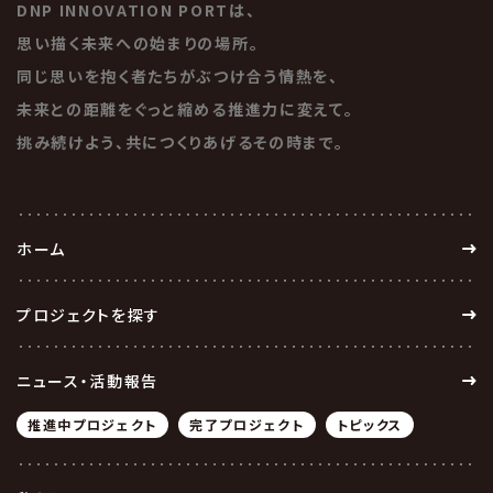
03.18
DNP INNOVATION PORTは、
思い描く未来への始まりの場所。
同じ思いを抱く者たちがぶつけ合う情熱を、
未来との距離をぐっと縮める推進力に変えて。
挑み続けよう、共につくりあげるその時まで。
「メタバース」を活用した、DNPの取り組み
に関するトピックスのご紹介(2025年3月上
旬)
ホーム
プロジェクトを探す
2025
02.28
ニュース・活動報告
推進中プロジェクト
完了プロジェクト
トピックス